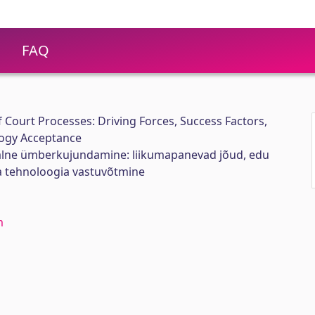
FAQ
f Court Processes: Driving Forces, Success Factors,
logy Acceptance
alne ümberkujundamine: liikumapanevad jõud, edu
ja tehnoloogia vastuvõtmine
m