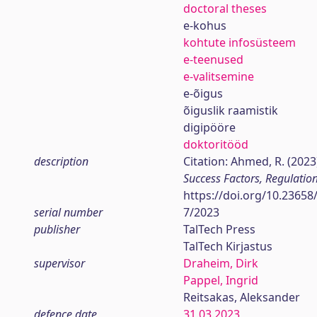
doctoral theses
e-kohus
kohtute infosüsteem
e-teenused
e-valitsemine
e-õigus
õiguslik raamistik
digipööre
doktoritööd
description
Citation: Ahmed, R. (2023
Success Factors, Regulatio
https://doi.org/10.23658
serial number
7/2023
publisher
TalTech Press
TalTech Kirjastus
supervisor
Draheim, Dirk
Pappel, Ingrid
Reitsakas, Aleksander
defence date
31.03.2023