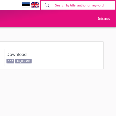
Intranet
Download
pdf
16,03 MB