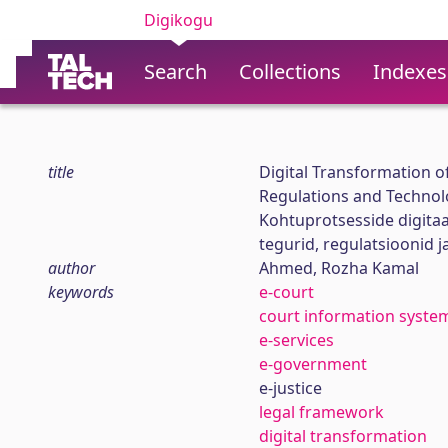
Digikogu
Search
Collections
Indexes
title
Digital Transformation o
Regulations and Techno
Kohtuprotsesside digita
tegurid, regulatsioonid 
author
Ahmed, Rozha Kamal
keywords
e-court
court information syste
e-services
e-government
e-justice
legal framework
digital transformation