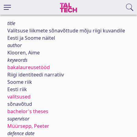
title
Valitsuse liikmete sõnavõttude mõju riigi kuvandile
Eesti ja Soome näitel
author
Klooren, Aime
keywords
bakalaureusetööd
Riigi identiteedi narratiiv
Soome riik
Eesti riik
valitsused
sõnavõtud
bachelor's theses
supervisor
Müürsepp, Peeter
defence date