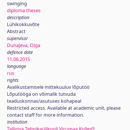
swinging
diploma theses
description
Lühikokkuvõte
Abstract
supervisor
Dunajeva, Olga
defence date
11.06.2015
language
rus
rights
Avalikustamisele mittekuuluv lõputöö
Lõputööga on võimalik tutvuda
teaduskonnas/asutuses kohapeal
Restricted access. Available at academic unit, please
contact staff for more information.
institution
Tallinna Tehnikaülikooli Virumaa Kolledž