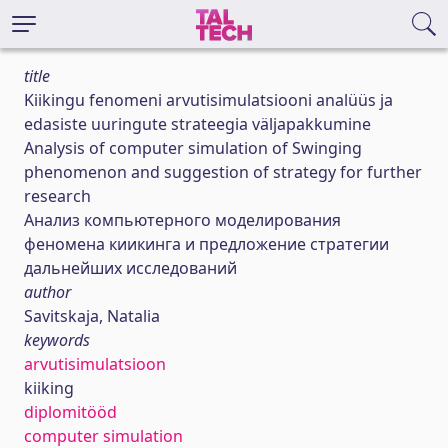
title
Kiikingu fenomeni arvutisimulatsiooni analüüs ja
edasiste uuringute strateegia väljapakkumine
Analysis of computer simulation of Swinging
phenomenon and suggestion of strategy for further
research
Анализ компьютерного моделирования
феномена киикинга и предложение стратегии
дальнейших исследований
author
Savitskaja, Natalia
keywords
arvutisimulatsioon
kiiking
diplomitööd
computer simulation