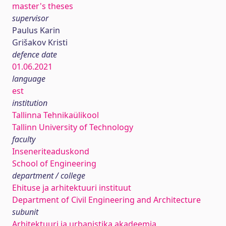
master's theses
supervisor
Paulus Karin
Grišakov Kristi
defence date
01.06.2021
language
est
institution
Tallinna Tehnikaülikool
Tallinn University of Technology
faculty
Inseneriteaduskond
School of Engineering
department / college
Ehituse ja arhitektuuri instituut
Department of Civil Engineering and Architecture
subunit
Arhitektuuri ja urbanistika akadeemia