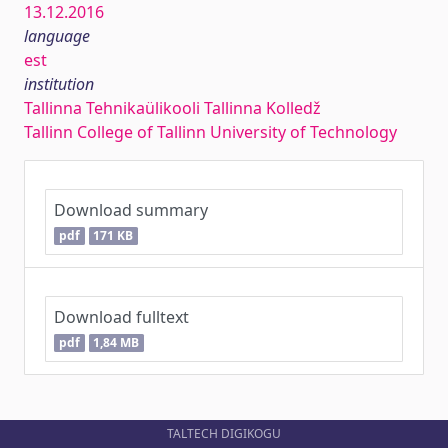
13.12.2016
language
est
institution
Tallinna Tehnikaülikooli Tallinna Kolledž
Tallinn College of Tallinn University of Technology
Download summary
pdf
171 KB
Download fulltext
pdf
1,84 MB
TALTECH DIGIKOGU