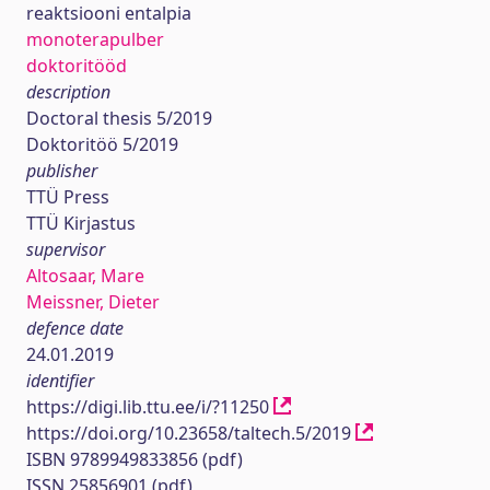
reaktsiooni entalpia
monoterapulber
doktoritööd
description
Doctoral thesis 5/2019
Doktoritöö 5/2019
publisher
TTÜ Press
TTÜ Kirjastus
supervisor
Altosaar, Mare
Meissner, Dieter
defence date
24.01.2019
identifier
https://digi.lib.ttu.ee/i/?11250
https://doi.org/10.23658/taltech.5/2019
ISBN 9789949833856 (pdf)
ISSN 25856901 (pdf)