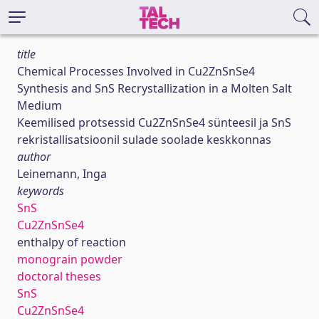
title
Chemical Processes Involved in Cu2ZnSnSe4
Synthesis and SnS Recrystallization in a Molten Salt
Medium
Keemilised protsessid Cu2ZnSnSe4 sünteesil ja SnS
rekristallisatsioonil sulade soolade keskkonnas
author
Leinemann, Inga
keywords
SnS
Cu2ZnSnSe4
enthalpy of reaction
monograin powder
doctoral theses
SnS
Cu2ZnSnSe4