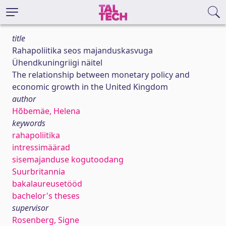
title
Rahapoliitika seos majanduskasvuga
Ühendkuningriigi näitel
The relationship between monetary policy and
economic growth in the United Kingdom
author
Hõbemäe, Helena
keywords
rahapoliitika
intressimäärad
sisemajanduse kogutoodang
Suurbritannia
bakalaureusetööd
bachelor's theses
supervisor
Rosenberg, Signe