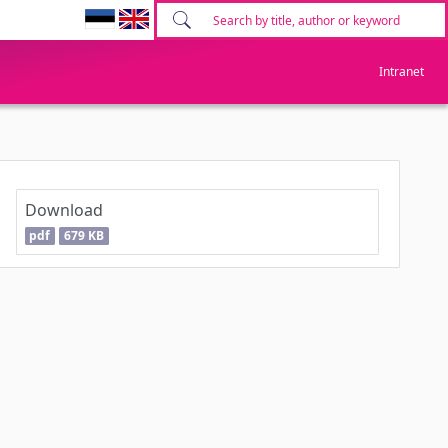
Intranet
Download
pdf
679 KB