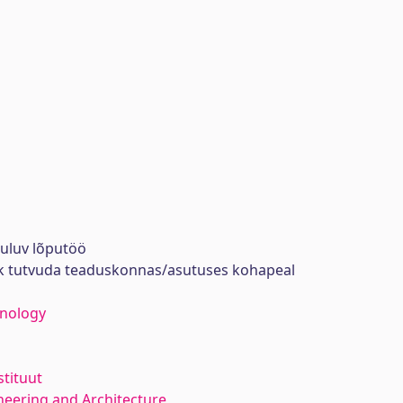
uuluv lõputöö
ik tutvuda teaduskonnas/asutuses kohapeal
hnology
stituut
neering and Architecture