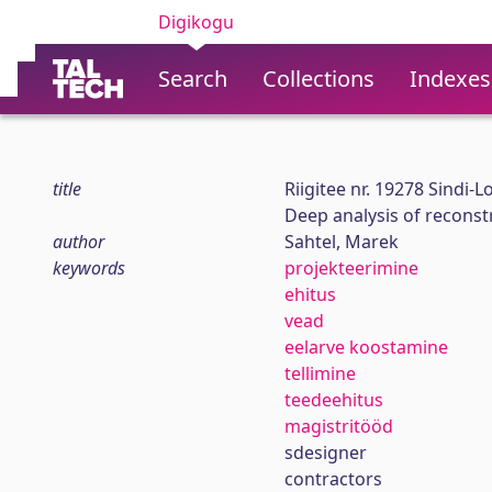
Digikogu
Search
Collections
Indexes
title
Riigitee nr. 19278 Sindi-
Deep analysis of reconstr
author
Sahtel, Marek
keywords
projekteerimine
ehitus
vead
eelarve koostamine
tellimine
teedeehitus
magistritööd
sdesigner
contractors