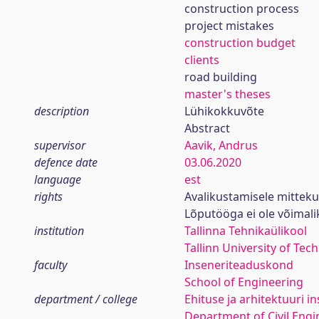
construction process
project mistakes
construction budget
clients
road building
master's theses
description
Lühikokkuvõte
Abstract
supervisor
Aavik, Andrus
defence date
03.06.2020
language
est
rights
Avalikustamisele mittek
Lõputööga ei ole võimal
institution
Tallinna Tehnikaülikool
Tallinn University of Tec
faculty
Inseneriteaduskond
School of Engineering
department / college
Ehituse ja arhitektuuri in
Department of Civil Engi