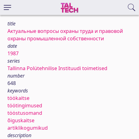
title
Актуальные вопросы охраны труда и правовой
охраны промышленной собственности
date
1987
series
Tallinna Polütehnilise Instituudi toimetised
number
648
keywords
töökaitse
töötingimused
tööstusomand
õiguskaitse
artiklikogumikud
description