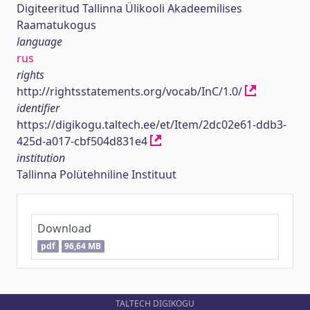
Digiteeritud Tallinna Ülikooli Akadeemilises
Raamatukogus
language
rus
rights
http://rightsstatements.org/vocab/InC/1.0/
identifier
https://digikogu.taltech.ee/et/Item/2dc02e61-ddb3-
425d-a017-cbf504d831e4
institution
Tallinna Polütehniline Instituut
Download
pdf
96,64 MB
TALTECH DIGIKOGU