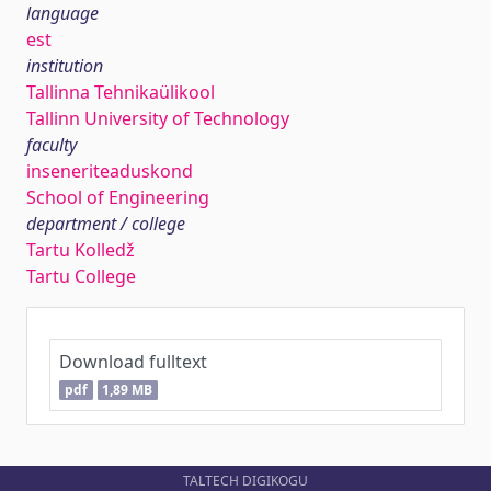
language
est
institution
Tallinna Tehnikaülikool
Tallinn University of Technology
faculty
inseneriteaduskond
School of Engineering
department / college
Tartu Kolledž
Tartu College
Download fulltext
pdf
1,89 MB
TALTECH DIGIKOGU