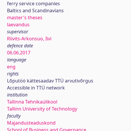
ferry service companies
Baltics and Scandinavians
master's theses
laevandus
supervisor
Riivits-Arkonsuo, Iivi
defence date
06.06.2017
language
eng
rights
Lõputöö kättesaadav TTÜ arvutivõrgus
Accessible in TTÜ network
institution
Tallinna Tehnikaülikool
Tallinn University of Technology
faculty
Majandusteaduskond
School of Business and Governance