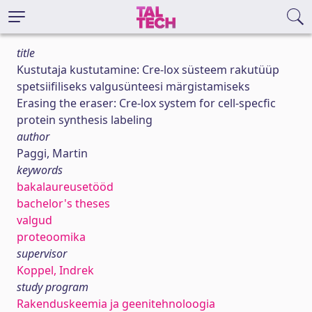
title
Kustutaja kustutamine: Cre-lox süsteem rakutüüp
spetsiifiliseks valgusünteesi märgistamiseks
Erasing the eraser: Cre-lox system for cell-specfic
protein synthesis labeling
author
Paggi, Martin
keywords
bakalaureusetööd
bachelor's theses
valgud
proteoomika
supervisor
Koppel, Indrek
study program
Rakenduskeemia ja geenitehnoloogia