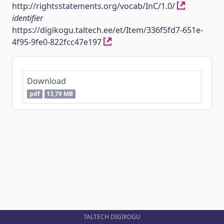
http://rightsstatements.org/vocab/InC/1.0/
identifier
https://digikogu.taltech.ee/et/Item/336f5fd7-651e-
4f95-9fe0-822fcc47e197
Download
pdf
13,79 MB
TALTECH DIGIKOGU