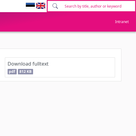
Intranet
Download fulltext
pdf
812 KB