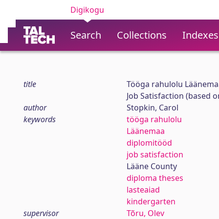
Digikogu
Search
Collections
Indexes
title
Tööga rahulolu Läänemaa
Job Satisfaction (based 
author
Stopkin, Carol
keywords
tööga rahulolu
Läänemaa
diplomitööd
job satisfaction
Lääne County
diploma theses
lasteaiad
kindergarten
supervisor
Tõru, Olev