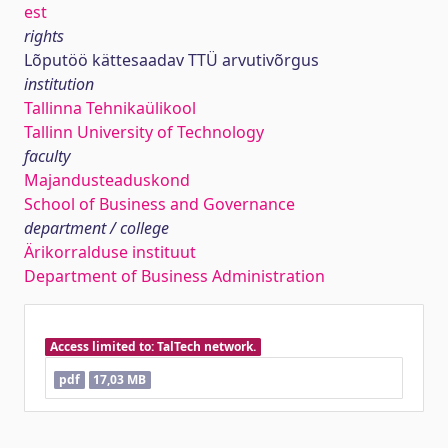
est
rights
Lõputöö kättesaadav TTÜ arvutivõrgus
institution
Tallinna Tehnikaülikool
Tallinn University of Technology
faculty
Majandusteaduskond
School of Business and Governance
department / college
Ärikorralduse instituut
Department of Business Administration
Access limited to: TalTech network.
pdf
17,03 MB