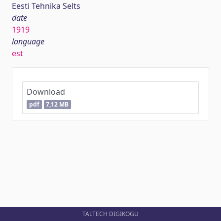
Eesti Tehnika Selts
date
1919
language
est
Download
pdf
7,12 MB
TALTECH DIGIKOGU