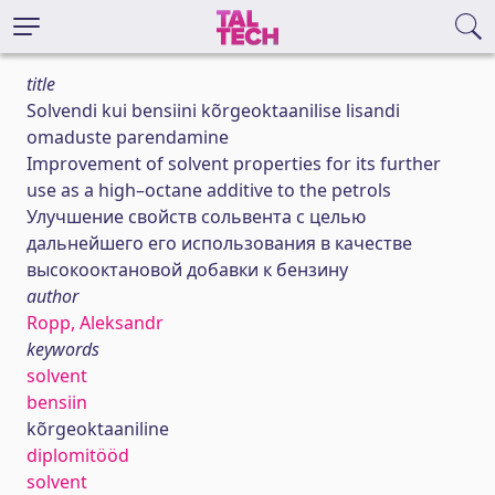
title
Solvendi kui bensiini kõrgeoktaanilise lisandi
omaduste parendamine
Improvement of solvent properties for its further
use as a high–octane additive to the petrols
Улучшение свойств сольвента с целью
дальнейшего его использования в качестве
высокооктановой добавки к бензину
author
Ropp, Aleksandr
keywords
solvent
bensiin
kõrgeoktaaniline
diplomitööd
solvent