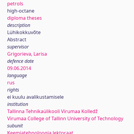
petrols
high-octane
diploma theses
description
Lühikokkuvõte
Abstract
supervisor
Grigorieva, Larisa
defence date
09.06.2014
language
rus
rights
ei kuulu avalikustamisele
institution
Tallinna Tehnikaülikooli Virumaa Kolledž
Virumaa College of Tallinn University of Technology
subunit
Keemiatehnoloogia lektoraat