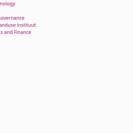
hnology
Governance
anduse instituut
s and Finance