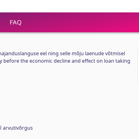
FAQ
ajanduslanguse eel ning selle mõju laenude võtmisel
ty before the economic decline and effect on loan taking
 arvutivõrgus