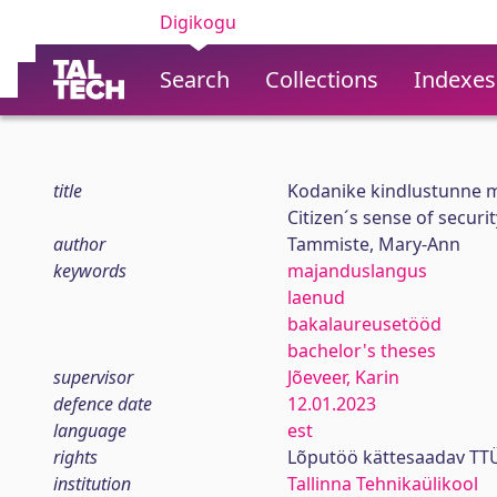
Digikogu
Search
Collections
Indexes
title
Kodanike kindlustunne m
Citizen´s sense of securi
author
Tammiste, Mary-Ann
keywords
majanduslangus
laenud
bakalaureusetööd
bachelor's theses
supervisor
Jõeveer, Karin
defence date
12.01.2023
language
est
rights
Lõputöö kättesaadav TTÜ
institution
Tallinna Tehnikaülikool