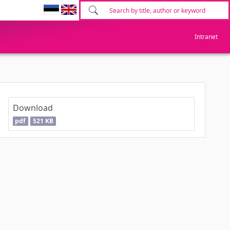
Intranet
Download
pdf
521 KB