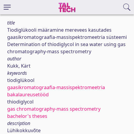
title
Tiodiglükooli määramine merevees kasutades
gaasikromatograafia-massispektromeetria süsteemi
Determination of thiodiglycol in sea water using gas
chromatography-mass spectrometry
author
Kukk, Kärt
keywords
tiodiglükool
gaasikromatograafia-massispektromeetria
bakalaureusetööd
thiodiglycol
gas chromatography-mass spectrometry
bachelor's theses
description
Lühikokkuvõte