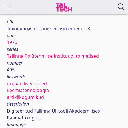
title
Технология органических веществ. 8
date
1976
series
Tallinna Polütehnilise Instituudi toimetised
number
405
keywords
orgaanilised ained
keemiatehnoloogia
artiklikogumikud
description
Digiteeritud Tallinna Ülikooli Akadeemilises
Raamatukogus
language