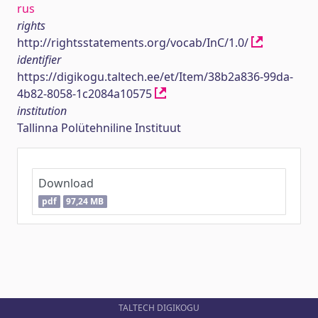
rus
rights
http://rightsstatements.org/vocab/InC/1.0/
identifier
https://digikogu.taltech.ee/et/Item/38b2a836-99da-
4b82-8058-1c2084a10575
institution
Tallinna Polütehniline Instituut
Download
pdf
97,24 MB
TALTECH DIGIKOGU