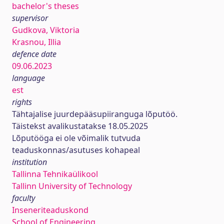
bachelor's theses
supervisor
Gudkova, Viktoria
Krasnou, Illia
defence date
09.06.2023
language
est
rights
Tähtajalise juurdepääsupiiranguga lõputöö.
Täistekst avalikustatakse 18.05.2025
Lõputööga ei ole võimalik tutvuda
teaduskonnas/asutuses kohapeal
institution
Tallinna Tehnikaülikool
Tallinn University of Technology
faculty
Inseneriteaduskond
School of Engineering