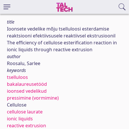
title
Ioonsete vedelike mõju tselluloosi esterdamise
reaktsiooni efektiivsusele reaktiivsel ekstrusioonil
The efficiency of cellulose esterification reaction in
ionic liquids through reactive extrusion
author
Roosalu, Sarlee
keywords
tselluloos
bakalaureusetööd
ioonsed vedelikud
pressimine (vormimine)
Cellulose
cellulose laurate
ionic liquids
reactive extrusion