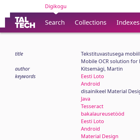
Digikogu
Search
Collections
Indexes
title
Tekstituvastusega mobiili
Mobile OCR solution for 
author
Kitsemägi, Martin
keywords
Eesti Loto
Android
disainikeel Material Desi
Java
Tesseract
bakalaureusetööd
Eesti Loto
Android
Material Design