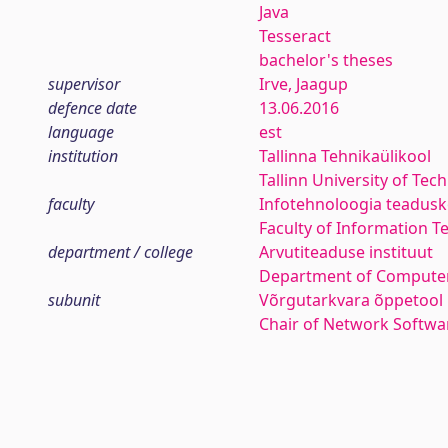
Java
Tesseract
bachelor's theses
supervisor
Irve, Jaagup
defence date
13.06.2016
language
est
institution
Tallinna Tehnikaülikool
Tallinn University of Tec
faculty
Infotehnoloogia teadus
Faculty of Information T
department / college
Arvutiteaduse instituut
Department of Computer
subunit
Võrgutarkvara õppetool
Chair of Network Softwa