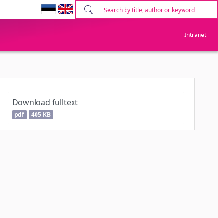
Intranet
Download fulltext
pdf
405 KB