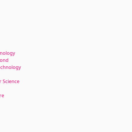
hnology
kond
echnology
 Science
re