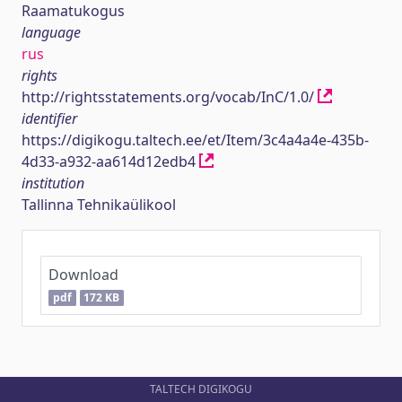
Raamatukogus
language
rus
rights
http://rightsstatements.org/vocab/InC/1.0/
identifier
https://digikogu.taltech.ee/et/Item/3c4a4a4e-435b-
4d33-a932-aa614d12edb4
institution
Tallinna Tehnikaülikool
Download
pdf
172 KB
TALTECH DIGIKOGU