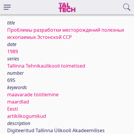
title
Проблемы разработки месторождений полезных
ископаемых Эстонской ССР
date
1989
series
Tallinna Tehnikaülikooli toimetised
number
695
keywords
maavarade töötlemine
maardlad
Eesti
artiklikogumikud
description
Digiteeritud Tallinna Ülikooli Akadeemilises