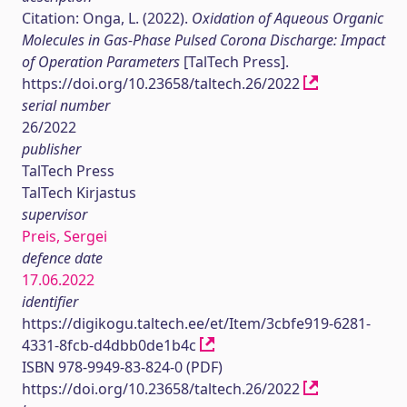
Citation: Onga, L. (2022).
Oxidation of Aqueous Organic
Molecules in Gas-Phase Pulsed Corona Discharge: Impact
of Operation Parameters
[TalTech Press].
https://doi.org/10.23658/taltech.26/2022
serial number
26/2022
publisher
TalTech Press
TalTech Kirjastus
supervisor
Preis, Sergei
defence date
17.06.2022
identifier
https://digikogu.taltech.ee/et/Item/3cbfe919-6281-
4331-8fcb-d4dbb0de1b4c
ISBN 978-9949-83-824-0 (PDF)
https://doi.org/10.23658/taltech.26/2022