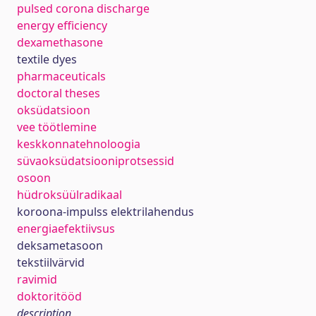
pulsed corona discharge
energy efficiency
dexamethasone
textile dyes
pharmaceuticals
doctoral theses
oksüdatsioon
vee töötlemine
keskkonnatehnoloogia
süvaoksüdatsiooniprotsessid
osoon
hüdroksüülradikaal
koroona-impulss elektrilahendus
energiaefektiivsus
deksametasoon
tekstiilvärvid
ravimid
doktoritööd
description