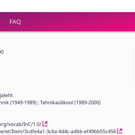
FAQ
00
jaleht
ehnik (1949-1989) ; Tehnikaülikool (1989-2000)
org/vocab/InC/1.0/
h.ee/et/Item/3cdfe4a1-3c6a-4d4c-adbb-ef49bb55c456