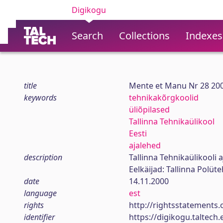
Digikogu
Search
Collections
Indexes
title
Mente et Manu Nr 28 20
keywords
tehnikakõrgkoolid
üliõpilased
Tallinna Tehnikaülikool
Eesti
ajalehed
description
Tallinna Tehnikaülikooli a
Eelkäijad: Tallinna Polüt
date
14.11.2000
language
est
rights
http://rightsstatements.
identifier
https://digikogu.taltec