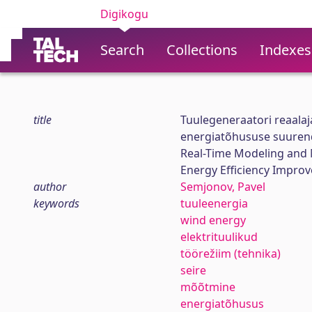
Digikogu
Search
Collections
Indexes
title
Tuulegeneraatori reaalaj
energiatõhususe suure
Real-Time Modeling and 
Energy Efficiency Impro
author
Semjonov, Pavel
keywords
tuuleenergia
wind energy
elektrituulikud
töörežiim (tehnika)
seire
mõõtmine
energiatõhusus