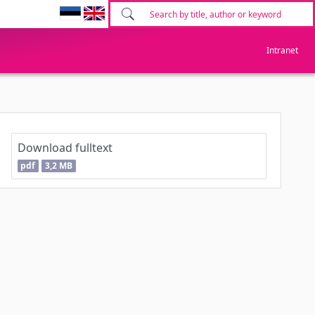
Intranet
Download fulltext
pdf
3,2 MB