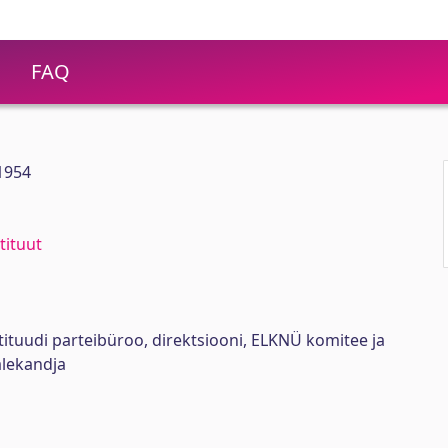
FAQ
 1954
tituut
stituudi parteibüroo, direktsiooni, ELKNÜ komitee ja
lekandja