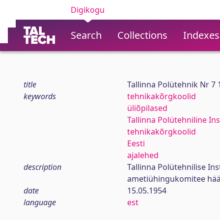
Digikogu
Search
Collections
Indexes
title
Tallinna Polütehnik Nr 7
keywords
tehnikakõrgkoolid
üliõpilased
Tallinna Polütehniline Ins
tehnikakõrgkoolid
Eesti
ajalehed
description
Tallinna Polütehnilise In
ametiühingukomitee hää
date
15.05.1954
language
est