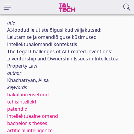
title
AI-loodud leiutiste õiguslikud väljakutsed:
Leiutamise ja omandiõiguse küsimused
intellektuaalomandi kontekstis
The Legal Challenges of AI-Created Inventions:
Inventorship and Ownership Issues in Intellectual
Property Law
author
Khachatryan, Alisa
keywords
bakalaureusetööd
tehisintellekt
patendid
intellektuaalne omand
bachelor's theses
artificial intelligence