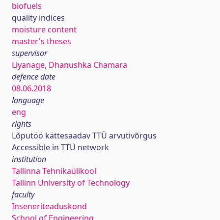
biofuels
quality indices
moisture content
master's theses
supervisor
Liyanage, Dhanushka Chamara
defence date
08.06.2018
language
eng
rights
Lõputöö kättesaadav TTÜ arvutivõrgus
Accessible in TTÜ network
institution
Tallinna Tehnikaülikool
Tallinn University of Technology
faculty
Inseneriteaduskond
School of Engineering