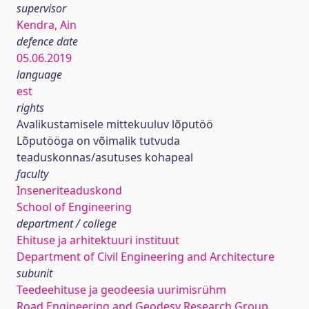
supervisor
Kendra, Ain
defence date
05.06.2019
language
est
rights
Avalikustamisele mittekuuluv lõputöö
Lõputööga on võimalik tutvuda
teaduskonnas/asutuses kohapeal
faculty
Inseneriteaduskond
School of Engineering
department / college
Ehituse ja arhitektuuri instituut
Department of Civil Engineering and Architecture
subunit
Teedeehituse ja geodeesia uurimisrühm
Road Engineering and Geodesy Research Group