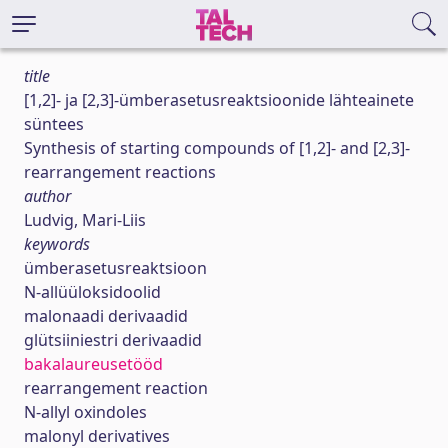
title
[1,2]- ja [2,3]-ümberasetusreaktsioonide lähteainete
süntees
Synthesis of starting compounds of [1,2]- and [2,3]-
rearrangement reactions
author
Ludvig, Mari-Liis
keywords
ümberasetusreaktsioon
N-allüüloksidoolid
malonaadi derivaadid
glütsiiniestri derivaadid
bakalaureusetööd
rearrangement reaction
N-allyl oxindoles
malonyl derivatives