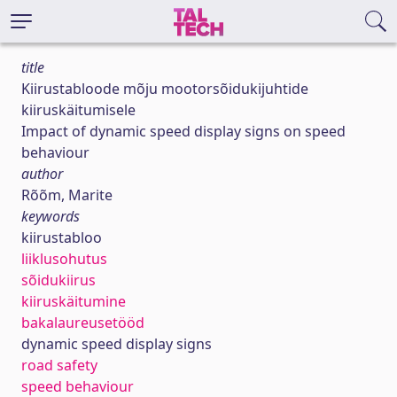
title
Kiirustabloode mõju mootorsõidukijuhtide
kiiruskäitumisele
Impact of dynamic speed display signs on speed
behaviour
author
Rõõm, Marite
keywords
kiirustabloo
liiklusohutus
sõidukiirus
kiiruskäitumine
bakalaureusetööd
dynamic speed display signs
road safety
speed behaviour