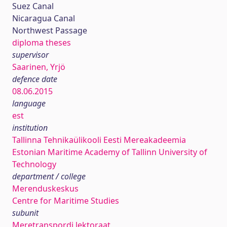
Suez Canal
Nicaragua Canal
Northwest Passage
diploma theses
supervisor
Saarinen, Yrjö
defence date
08.06.2015
language
est
institution
Tallinna Tehnikaülikooli Eesti Mereakadeemia
Estonian Maritime Academy of Tallinn University of
Technology
department / college
Merenduskeskus
Centre for Maritime Studies
subunit
Meretranspordi lektoraat