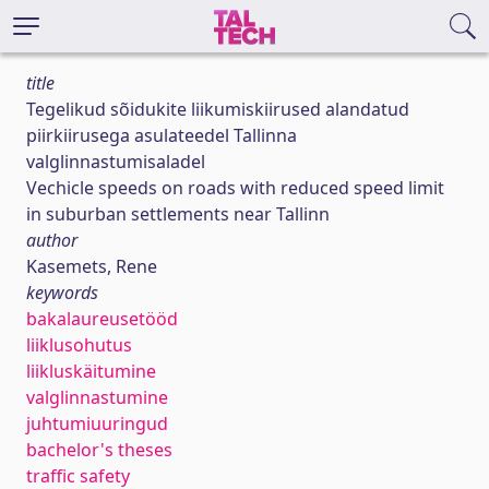
title
Tegelikud sõidukite liikumiskiirused alandatud
piirkiirusega asulateedel Tallinna
valglinnastumisaladel
Vechicle speeds on roads with reduced speed limit
in suburban settlements near Tallinn
author
Kasemets, Rene
keywords
bakalaureusetööd
liiklusohutus
liikluskäitumine
valglinnastumine
juhtumiuuringud
bachelor's theses
traffic safety