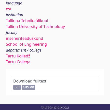
language
est
institution
Tallinna Tehnikaülikool
Tallinn University of Technology
faculty
inseneriteaduskond
School of Engineering
department / college
Tartu Kolledž
Tartu College
Download fulltext
pdf
3,85 MB
TALTECH DIGIKOGU