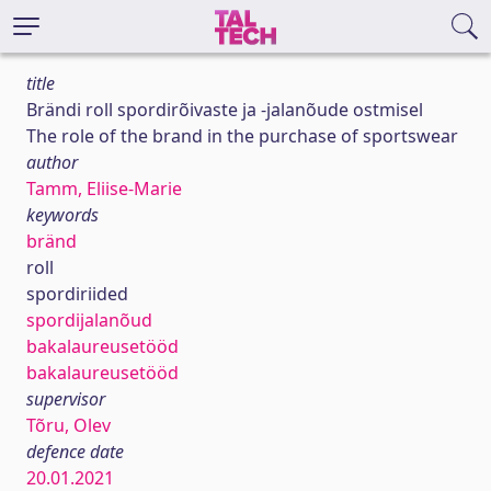
title
Brändi roll spordirõivaste ja -jalanõude ostmisel
The role of the brand in the purchase of sportswear
author
Tamm, Eliise-Marie
keywords
bränd
roll
spordiriided
spordijalanõud
bakalaureusetööd
bakalaureusetööd
supervisor
Tõru, Olev
defence date
20.01.2021