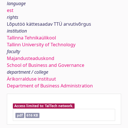
language
est
rights
Lõputöö kättesaadav TTÜ arvutivõrgus
institution
Tallinna Tehnikaülikool
Tallinn University of Technology
faculty
Majandusteaduskond
School of Business and Governance
department / college
Ärikorralduse instituut
Department of Business Administration
Access limited to: TalTech network.
pdf
616 KB