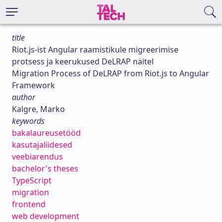
title
Riot.js-ist Angular raamistikule migreerimise
protsess ja keerukused DeLRAP näitel
Migration Process of DeLRAP from Riot.js to Angular
Framework
author
Kalgre, Marko
keywords
bakalaureusetööd
kasutajaliidesed
veebiarendus
bachelor's theses
TypeScript
migration
frontend
web development