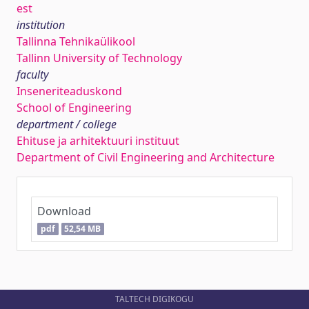
est
institution
Tallinna Tehnikaülikool
Tallinn University of Technology
faculty
Inseneriteaduskond
School of Engineering
department / college
Ehituse ja arhitektuuri instituut
Department of Civil Engineering and Architecture
Download
pdf
52,54 MB
TALTECH DIGIKOGU