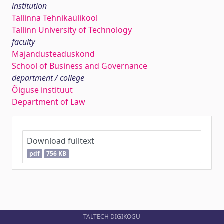
institution
Tallinna Tehnikaülikool
Tallinn University of Technology
faculty
Majandusteaduskond
School of Business and Governance
department / college
Õiguse instituut
Department of Law
Download fulltext
pdf
756 KB
TALTECH DIGIKOGU