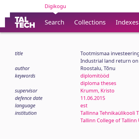
Digikogu
Search
Collections
Indexes
title
Tootmismaa investeeringu
Industrial land return o
author
Roostalu, Tõnu
keywords
diplomitööd
diploma theses
supervisor
Krumm, Kristo
defence date
11.06.2015
language
est
institution
Tallinna Tehnikaülikooli T
Tallinn College of Tallin