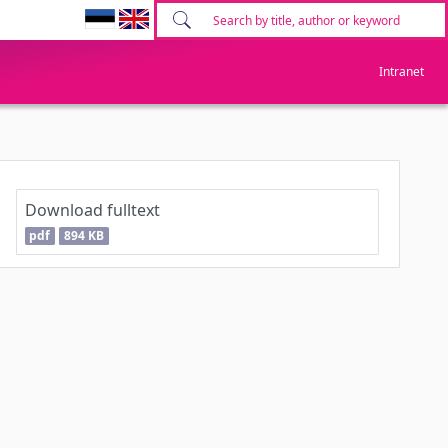
Intranet
Download fulltext
pdf
894 KB