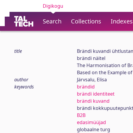
Digikogu
Search
Collections
Indexes
title
Brändi kuvandi ühtlusta
brändi näitel
The Harmonisation of Br
Based on the Example of
author
Järvsalu, Elisa
keywords
brändid
brändi identiteet
brändi kuvand
brändi kokkupuutepunkt
B2B
edasimüüjad
globaalne turg