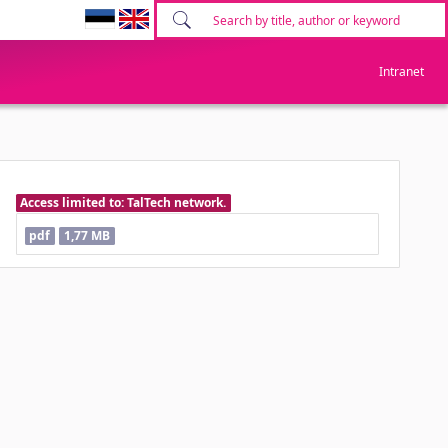
Intranet
Access limited to: TalTech network.
pdf
1,77 MB