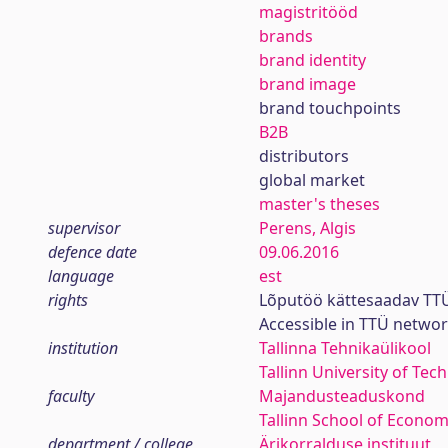
magistritööd
brands
brand identity
brand image
brand touchpoints
B2B
distributors
global market
master's theses
supervisor
Perens, Algis
defence date
09.06.2016
language
est
rights
Lõputöö kättesaadav TTÜ
Accessible in TTÜ netwo
institution
Tallinna Tehnikaülikool
Tallinn University of Tec
faculty
Majandusteaduskond
Tallinn School of Econom
department / college
Ärikorralduse instituut