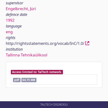
supervisor
Engelbrecht, Jüri
defence date
1992
language
eng
rights
http://rightsstatements.org/vocab/InC/1.0/
institution
Tallinna Tehnikaülikool
Access limited to: TalTech network.
pdf
64,75 MB
TALTECH DIGIKOGU