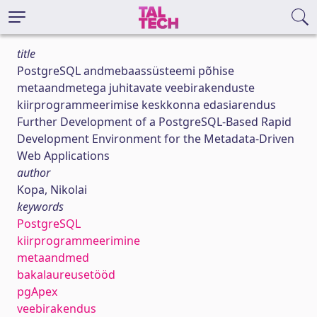
title
PostgreSQL andmebaassüsteemi põhise
metaandmetega juhitavate veebirakenduste
kiirprogrammeerimise keskkonna edasiarendus
Further Development of a PostgreSQL-Based Rapid
Development Environment for the Metadata-Driven
Web Applications
author
Kopa, Nikolai
keywords
PostgreSQL
kiirprogrammeerimine
metaandmed
bakalaureusetööd
pgApex
veebirakendus