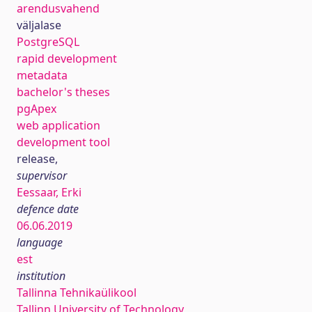
arendusvahend
väljalase
PostgreSQL
rapid development
metadata
bachelor's theses
pgApex
web application
development tool
release,
supervisor
Eessaar, Erki
defence date
06.06.2019
language
est
institution
Tallinna Tehnikaülikool
Tallinn University of Technology