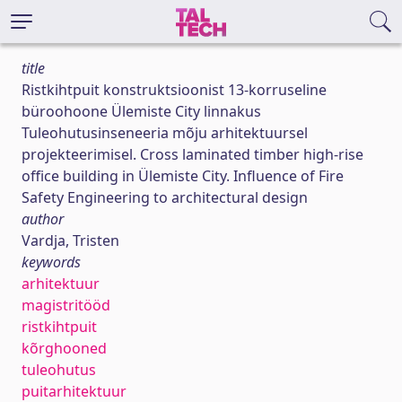
title
Ristkihtpuit konstruktsioonist 13-korruseline
büroohoone Ülemiste City linnakus
Tuleohutusinseneeria mõju arhitektuursel
projekteerimisel. Cross laminated timber high-rise
office building in Ülemiste City. Influence of Fire
Safety Engineering to architectural design
author
Vardja, Tristen
keywords
arhitektuur
magistritööd
ristkihtpuit
kõrghooned
tuleohutus
puitarhitektuur