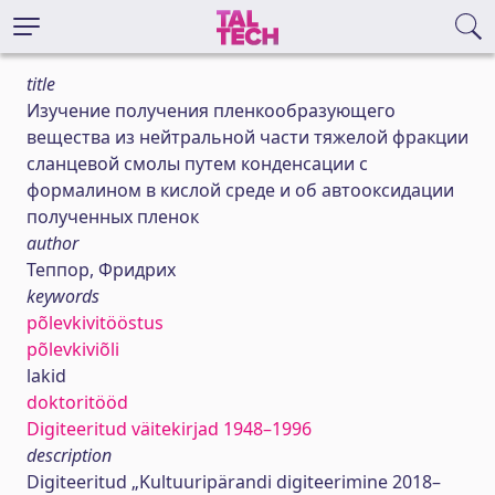
title
Изучение получения пленкообразующего
вещества из нейтральной части тяжелой фракции
сланцевой смолы путем конденсации с
формалином в кислой среде и об автооксидации
полученных пленок
author
Теппор, Фридрих
keywords
põlevkivitööstus
põlevkiviõli
lakid
doktoritööd
Digiteeritud väitekirjad 1948–1996
description
Digiteeritud „Kultuuripärandi digiteerimine 2018–