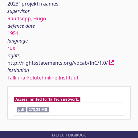
2023“ projekti raames
supervisor
Raudsepp, Hugo
defence date
1951
language
rus
rights
http://rightsstatements.org/vocab/InC/1.0/
institution
Tallinna Polütehniline Instituut
Access limited to: TalTech network.
pdf
273,28 MB
TALTECH DIGIKOGU