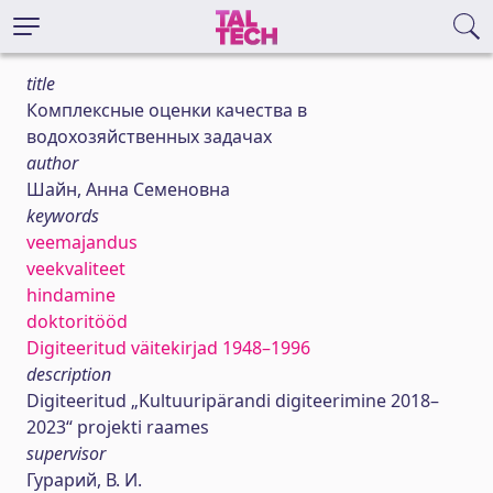
title
Комплексные оценки качества в
водохозяйственных задачах
author
Шайн, Анна Семеновна
keywords
veemajandus
veekvaliteet
hindamine
doktoritööd
Digiteeritud väitekirjad 1948–1996
description
Digiteeritud „Kultuuripärandi digiteerimine 2018–
2023“ projekti raames
supervisor
Гурарий, В. И.