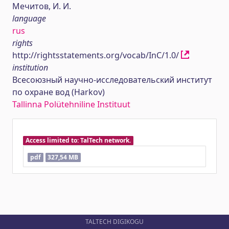
Мечитов, И. И.
language
rus
rights
http://rightsstatements.org/vocab/InC/1.0/
institution
Всесоюзный научно-исследовательский институт
по охране вод (Harkov)
Tallinna Polütehniline Instituut
Access limited to: TalTech network.
pdf
327,54 MB
TALTECH DIGIKOGU