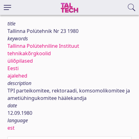
title
Tallinna Polütehnik Nr 23 1980
keywords
Tallinna Polütehniline Instituut
tehnikakõrgkoolid
üliõpilased
Eesti
ajalehed
description
TPI parteikomitee, rektoraadi, komsomolikomitee ja
ametiühingukomitee häälekandja
date
12.09.1980
language
est