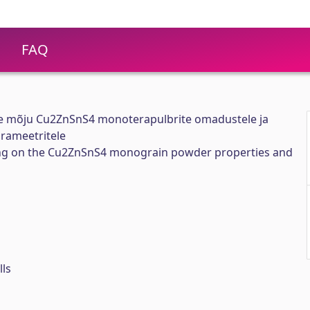
FAQ
te mõju Cu2ZnSnS4 monoterapulbrite omadustele ja
rameetritele
ing on the Cu2ZnSnS4 monograin powder properties and
lls