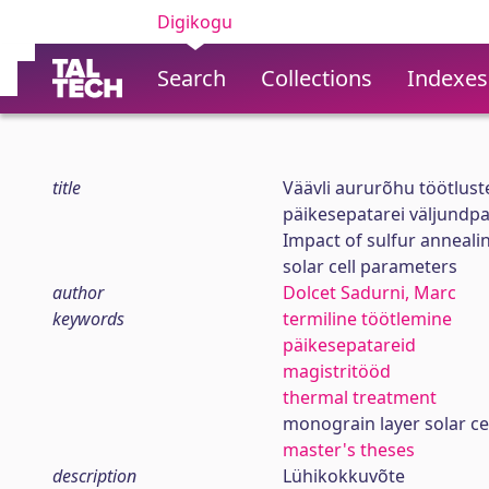
Digikogu
Search
Collections
Indexes
title
Väävli aururõhu töötlus
päikesepatarei väljundpa
Impact of sulfur anneal
solar cell parameters
author
Dolcet Sadurni, Marc
keywords
termiline töötlemine
päikesepatareid
magistritööd
thermal treatment
monograin layer solar ce
master's theses
description
Lühikokkuvõte