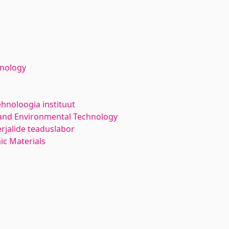
hnology
ehnoloogia instituut
and Environmental Technology
rjalide teaduslabor
ic Materials