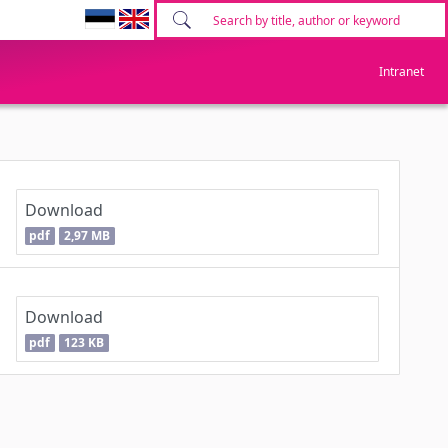
Intranet
Download
pdf
2,97 MB
Download
pdf
123 KB