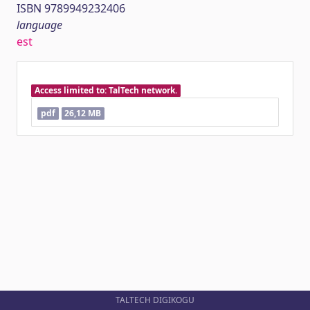
ISBN 9789949232406
language
est
Access limited to: TalTech network.
pdf
26,12 MB
TALTECH DIGIKOGU