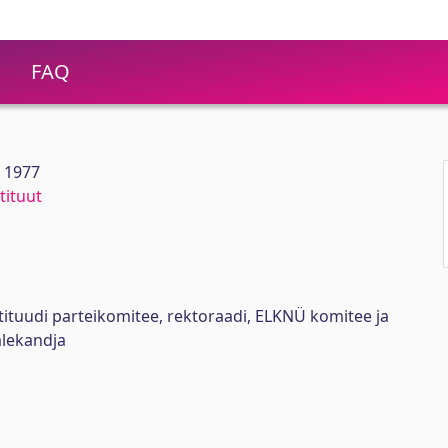
FAQ
5 1977
tituut
stituudi parteikomitee, rektoraadi, ELKNÜ komitee ja
lekandja