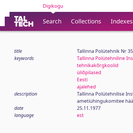
Digikogu
Search
Collections
Indexes
title
Tallinna Polütehnik Nr 3
keywords
Tallinna Polütehniline Ins
tehnikakõrgkoolid
üliõpilased
Eesti
ajalehed
description
Tallinna Polütehnilise In
ametiühingukomitee hää
date
25.11.1977
language
est